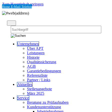
Zum Hauptinhalt springen
Home
E-Mail
Telefon
Unternehmen
Über APT
Leistungen
Historie
Qualitätssicherung
AGB
Garantiebedingungen
Referenzliste
Partner / Links
Aktuelles
Stellenangebote
März 2025
Service
Beratung zu Prüfaufgaben
Kundenunterstützung
Inbetriebnahmen