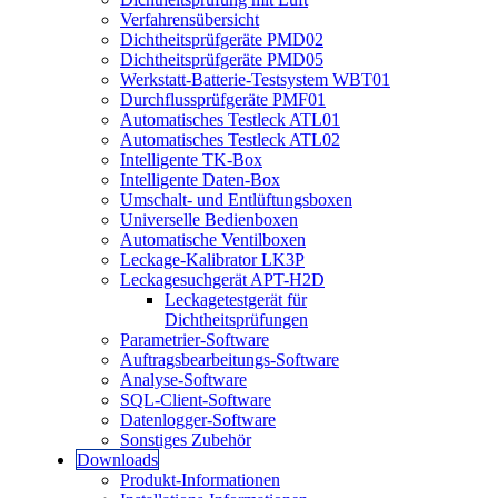
Verfahrensübersicht
Dichtheitsprüfgeräte PMD02
Dichtheitsprüfgeräte PMD05
Werkstatt-Batterie-Testsystem WBT01
Durchflussprüfgeräte PMF01
Automatisches Testleck ATL01
Automatisches Testleck ATL02
Intelligente TK-Box
Intelligente Daten-Box
Umschalt- und Entlüftungsboxen
Universelle Bedienboxen
Automatische Ventilboxen
Leckage-Kalibrator LK3P
Leckagesuchgerät APT-H2D
Leckagetestgerät für
Dichtheitsprüfungen
Parametrier-Software
Auftragsbearbeitungs-Software
Analyse-Software
SQL-Client-Software
Datenlogger-Software
Sonstiges Zubehör
Downloads
Produkt-Informationen