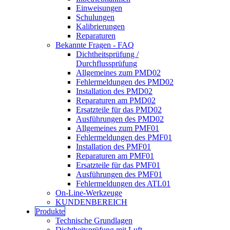
Einweisungen
Schulungen
Kalibrierungen
Reparaturen
Bekannte Fragen - FAQ
Dichtheitsprüfung /
Durchflussprüfung
Allgemeines zum PMD02
Fehlermeldungen des PMD02
Installation des PMD02
Reparaturen am PMD02
Ersatzteile für das PMD02
Ausführungen des PMD02
Allgemeines zum PMF01
Fehlermeldungen des PMF01
Installation des PMF01
Reparaturen am PMF01
Ersatzteile für das PMF01
Ausführungen des PMF01
Fehlermeldungen des ATL01
On-Line-Werkzeuge
KUNDENBEREICH
Produkte
Technische Grundlagen
Dichtheitsprüfung mit Luft