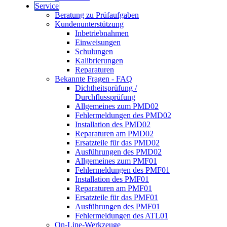
Service
Beratung zu Prüfaufgaben
Kundenunterstützung
Inbetriebnahmen
Einweisungen
Schulungen
Kalibrierungen
Reparaturen
Bekannte Fragen - FAQ
Dichtheitsprüfung /
Durchflussprüfung
Allgemeines zum PMD02
Fehlermeldungen des PMD02
Installation des PMD02
Reparaturen am PMD02
Ersatzteile für das PMD02
Ausführungen des PMD02
Allgemeines zum PMF01
Fehlermeldungen des PMF01
Installation des PMF01
Reparaturen am PMF01
Ersatzteile für das PMF01
Ausführungen des PMF01
Fehlermeldungen des ATL01
On-Line-Werkzeuge