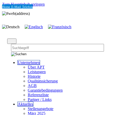
Zum Hauptinhalt springen
Home
E-Mail
Telefon
Unternehmen
Über APT
Leistungen
Historie
Qualitätssicherung
AGB
Garantiebedingungen
Referenzliste
Partner / Links
Aktuelles
Stellenangebote
März 2025