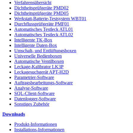
Verfahrensübersicht
Dichtheitsprüfgeräte PMD02
Dichtheitsprüfgeräte PMD05
Werkstatt-Batterie-Testsystem WBT01
Durchflussprüfgeräte PMF01
Automatisches Testleck ATL01
Automatisches Testleck ATL02
Intelligente TK-Box
Intelligente Daten-Box
Umschalt- und Entlüftungsboxen
Universelle Bedienboxen
Automatische Ventilboxen
Leckage-Kalibrator LK3P
Leckagesuchgerät APT-H2D
Parametrier-Software
Auftragsbearbeitungs-Software
Analyse-Software
SQL-Client-Software
Datenlogger-Software
Sonstiges Zubehör
Downloads
Produkt-Informationen
Installations-Informationen