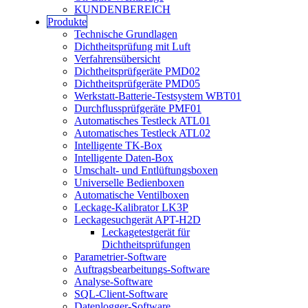
KUNDENBEREICH
Produkte
Technische Grundlagen
Dichtheitsprüfung mit Luft
Verfahrensübersicht
Dichtheitsprüfgeräte PMD02
Dichtheitsprüfgeräte PMD05
Werkstatt-Batterie-Testsystem WBT01
Durchflussprüfgeräte PMF01
Automatisches Testleck ATL01
Automatisches Testleck ATL02
Intelligente TK-Box
Intelligente Daten-Box
Umschalt- und Entlüftungsboxen
Universelle Bedienboxen
Automatische Ventilboxen
Leckage-Kalibrator LK3P
Leckagesuchgerät APT-H2D
Leckagetestgerät für
Dichtheitsprüfungen
Parametrier-Software
Auftragsbearbeitungs-Software
Analyse-Software
SQL-Client-Software
Datenlogger-Software