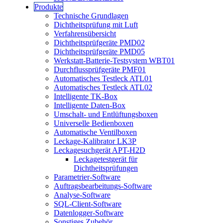
Produkte
Technische Grundlagen
Dichtheitsprüfung mit Luft
Verfahrensübersicht
Dichtheitsprüfgeräte PMD02
Dichtheitsprüfgeräte PMD05
Werkstatt-Batterie-Testsystem WBT01
Durchflussprüfgeräte PMF01
Automatisches Testleck ATL01
Automatisches Testleck ATL02
Intelligente TK-Box
Intelligente Daten-Box
Umschalt- und Entlüftungsboxen
Universelle Bedienboxen
Automatische Ventilboxen
Leckage-Kalibrator LK3P
Leckagesuchgerät APT-H2D
Leckagetestgerät für
Dichtheitsprüfungen
Parametrier-Software
Auftragsbearbeitungs-Software
Analyse-Software
SQL-Client-Software
Datenlogger-Software
Sonstiges Zubehör