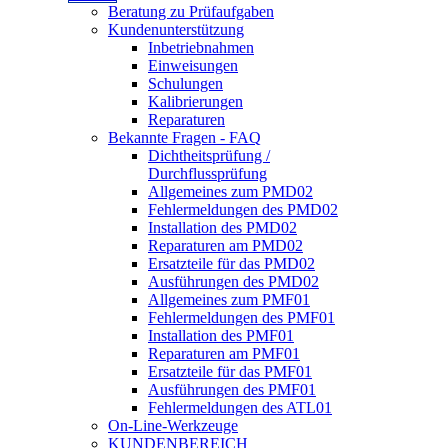
Beratung zu Prüfaufgaben
Kundenunterstützung
Inbetriebnahmen
Einweisungen
Schulungen
Kalibrierungen
Reparaturen
Bekannte Fragen - FAQ
Dichtheitsprüfung /
Durchflussprüfung
Allgemeines zum PMD02
Fehlermeldungen des PMD02
Installation des PMD02
Reparaturen am PMD02
Ersatzteile für das PMD02
Ausführungen des PMD02
Allgemeines zum PMF01
Fehlermeldungen des PMF01
Installation des PMF01
Reparaturen am PMF01
Ersatzteile für das PMF01
Ausführungen des PMF01
Fehlermeldungen des ATL01
On-Line-Werkzeuge
KUNDENBEREICH