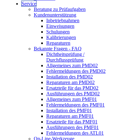
Service
Beratung zu Prüfaufgaben
Kundenunterstützung
Inbetriebnahmen
Einweisungen
Schulungen
Kalibrierungen
Reparaturen
Bekannte Fragen - FAQ
Dichtheitsprüfung /
Durchflussprüfung
Allgemeines zum PMD02
Fehlermeldungen des PMD02
Installation des PMD02
Reparaturen am PMD02
Ersatzteile für das PMD02
Ausführungen des PMD02
Allgemeines zum PMF01
Fehlermeldungen des PMF01
Installation des PMF01
Reparaturen am PMF01
Ersatzteile für das PMF01
Ausführungen des PMF01
Fehlermeldungen des ATL01
On-Line-Werkzeuge