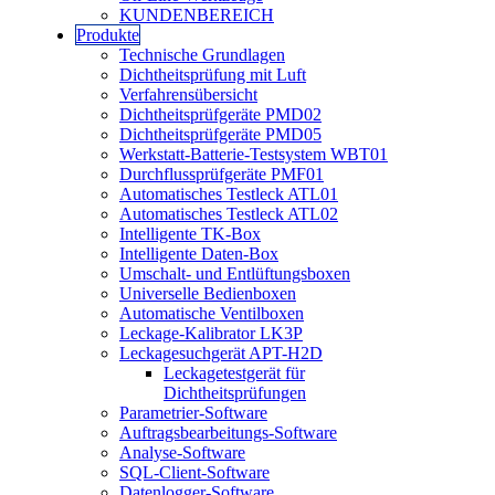
KUNDENBEREICH
Produkte
Technische Grundlagen
Dichtheitsprüfung mit Luft
Verfahrensübersicht
Dichtheitsprüfgeräte PMD02
Dichtheitsprüfgeräte PMD05
Werkstatt-Batterie-Testsystem WBT01
Durchflussprüfgeräte PMF01
Automatisches Testleck ATL01
Automatisches Testleck ATL02
Intelligente TK-Box
Intelligente Daten-Box
Umschalt- und Entlüftungsboxen
Universelle Bedienboxen
Automatische Ventilboxen
Leckage-Kalibrator LK3P
Leckagesuchgerät APT-H2D
Leckagetestgerät für
Dichtheitsprüfungen
Parametrier-Software
Auftragsbearbeitungs-Software
Analyse-Software
SQL-Client-Software
Datenlogger-Software