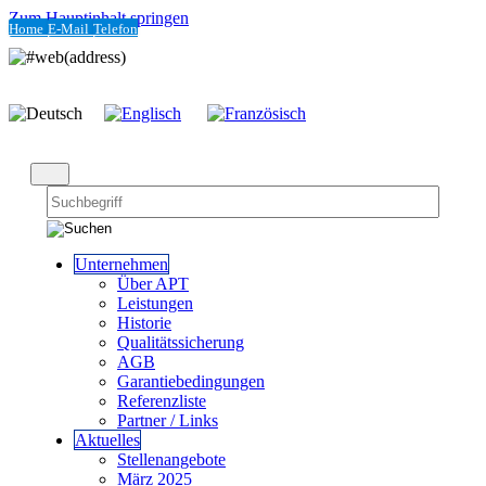
Zum Hauptinhalt springen
Home
E-Mail
Telefon
Unternehmen
Über APT
Leistungen
Historie
Qualitätssicherung
AGB
Garantiebedingungen
Referenzliste
Partner / Links
Aktuelles
Stellenangebote
März 2025