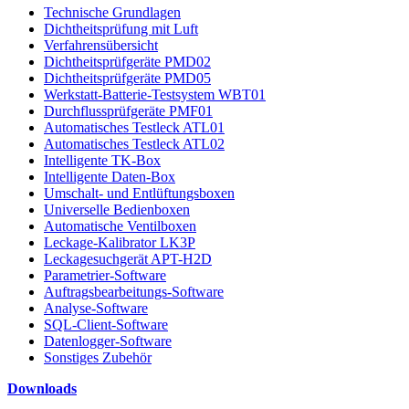
Technische Grundlagen
Dichtheitsprüfung mit Luft
Verfahrensübersicht
Dichtheitsprüfgeräte PMD02
Dichtheitsprüfgeräte PMD05
Werkstatt-Batterie-Testsystem WBT01
Durchflussprüfgeräte PMF01
Automatisches Testleck ATL01
Automatisches Testleck ATL02
Intelligente TK-Box
Intelligente Daten-Box
Umschalt- und Entlüftungsboxen
Universelle Bedienboxen
Automatische Ventilboxen
Leckage-Kalibrator LK3P
Leckagesuchgerät APT-H2D
Parametrier-Software
Auftragsbearbeitungs-Software
Analyse-Software
SQL-Client-Software
Datenlogger-Software
Sonstiges Zubehör
Downloads